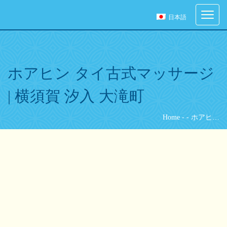
ご予約
Toggle
日本語
navigati
ご希望の来店日時を選択してください。
[booked-calendar]
ホアヒン タイ古式マッサージ
| 横須賀 汐入 大滝町
Home
-
-
ホアヒ…