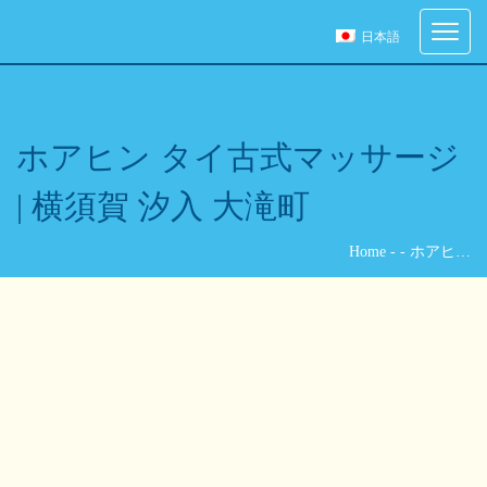
ご予約
Toggle
日本語
navigati
ご希望の来店日時を選択してください。
[booked-calendar]
ホアヒン タイ古式マッサージ
| 横須賀 汐入 大滝町
Home
-
-
ホアヒ…