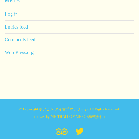
META
Log in
Entries feed
Comments feed
WordPress.org
© Copyright ホアヒン タイ古式マッサージ All Rights Reserved.
(power by
MB THAi COMMERCE株式会社
)