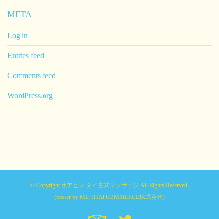
META
Log in
Entries feed
Comments feed
WordPress.org
© Copyright ホアヒン タイ古式マッサージ All Rights Reserved.
(power by
MB THAi COMMERCE株式会社
)