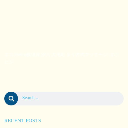
ネコ(Neko)横須賀 汐入 大滝町 タイ古式マッサージ | ホア
ヒン
RECENT POSTS