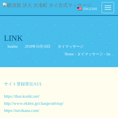
ご予約
Toggle
ENGLISH
navigati
ご希望の来店日時を選択してください。
[booked-calendar]
LINK
huahin
2018年10月18日
タイマッサージ
Home
-
タイマッサージ
-
lin…
サイト登録宣伝AUL
https://thai-kosiki.net/
http://www.ekiten.jp/charge/advtop/
https://navikana.com/