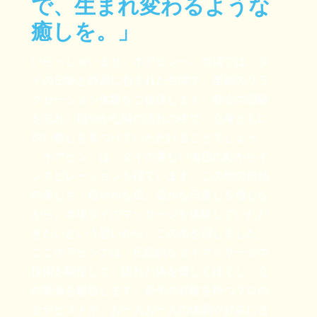
で、生まれ変わるような
癒しを。」
いらっしゃいませ、ホアヒンへ。当店では、タ
イの伝統と静寂に包まれた空間で、至福のリラ
クゼーション体験をご提供します。都会の喧騒
を忘れ、穏やかな時の流れの中で、心身ともに
深い癒しを見つけていただけることでしょう。
「ホアヒン」は、タイの美しい海辺の町からイ
ンスピレーションを得ています。この地の自然
の美しさ、穏やかな風、温かな日差しを感じな
がら、本場タイのマッサージを体験していただ
きたいという思いから、この名を冠しました。
ここホアヒンでは、伝統的なタイマッサージの
技術を駆使して、疲れた体を優しくほぐし、心
の緊張を解放します。長年の経験を持つプロの
セラピストが、お一人お一人の体調や好みに合