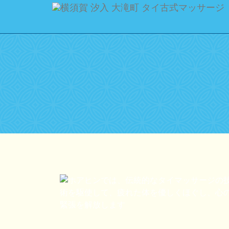
ご予約
ご希望の来店
[booked-calendar]