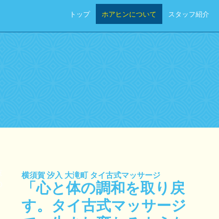
トップ
ホアヒンについて
スタッフ紹介
日時を選択してください。
横須賀 汐入 大滝町 タイ古式マッサージ
「心と体の調和を取り戻
す。タイ古式マッサージ