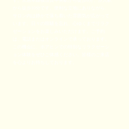
す。京急本線横須賀中央駅から徒歩6分、汐入駅
から徒歩10分です。便利な立地にありながら、
サロン内は静かで落ち着いた雰囲気が広がって
います。日々の喧騒を忘れ、心ゆくまでリラク
ゼーションをお楽しみいただけます。ご予約
は、電話またはオンラインで承っております。
この機会に、ホアヒンでの特別なリラクゼーシ
ョン体験をぜひご体感ください。皆様のご来店
を心よりお待ちしております。