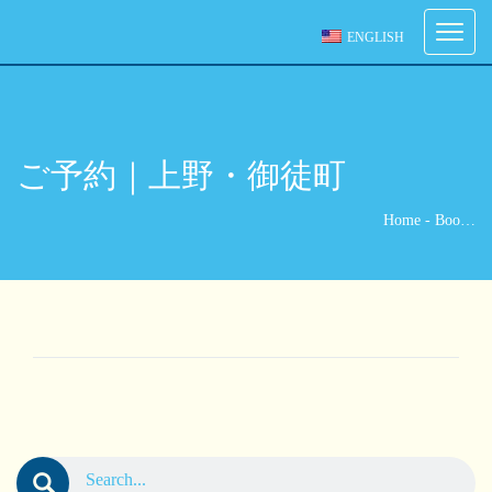
ご予約
Toggle
ENGLISH
navigati
ご希望の来店日時を選択してください。
[booked-calendar]
ご予約｜上野・御徒町
Home
-
Boo…