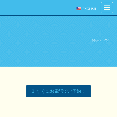
ご予約
Toggle
ENGLISH
navigati
ご希望の来店日時を選択してください。
[booked-calendar]
Home
-
Cal…
すぐにお電話でご予約！