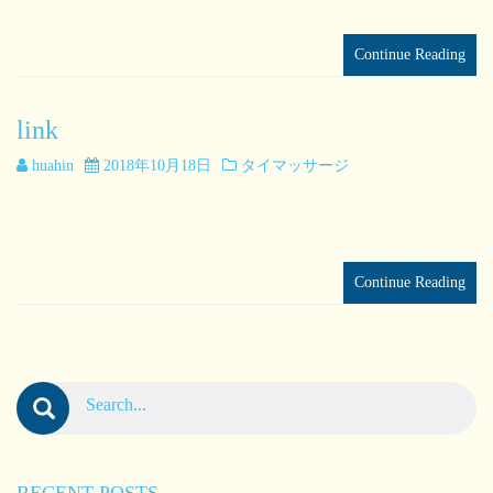
るような癒しを。」 いらっしゃいませ、ホア ..
Continue Reading
link
huahin
2018年10月18日
タイマッサージ
サイト登録宣伝AUL https://thai-kosiki.net/http://www.ekit ..
Continue Reading