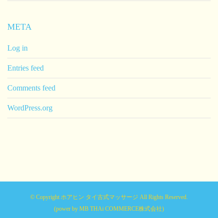
META
Log in
Entries feed
Comments feed
WordPress.org
© Copyright ホアヒン タイ古式マッサージ All Rights Reserved.
(power by
MB THAi COMMERCE株式会社
)