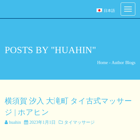
ご予約
Toggle
日本語
navigati
ご希望の来店日時を選択してください。
[booked-calendar]
POSTS BY "HUAHIN"
Home
-
Author Blogs
横須賀 汐入 大滝町 タイ古式マッサー
ジ | ホアヒン
huahin
2023年1月1日
タイマッサージ
「心と体の調和を取り戻す。タイ古式マッサージで、生まれ変わ