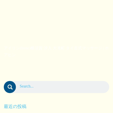
アイリン(Irene)横須賀 汐入 大滝町 タイ古式マッサージ | ホ
アヒン
最近の投稿