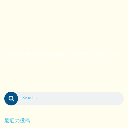
ココ(Coco)横須賀 汐入 大滝町 タイ古式マッサージ | ホア
ヒン
最近の投稿