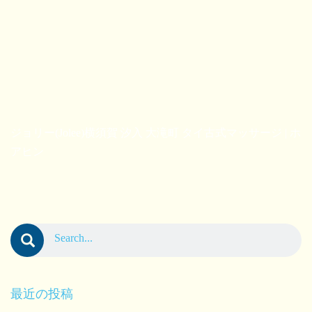
ジョリー(Jolee)横須賀 汐入 大滝町 タイ古式マッサージ | ホ
アヒン
最近の投稿