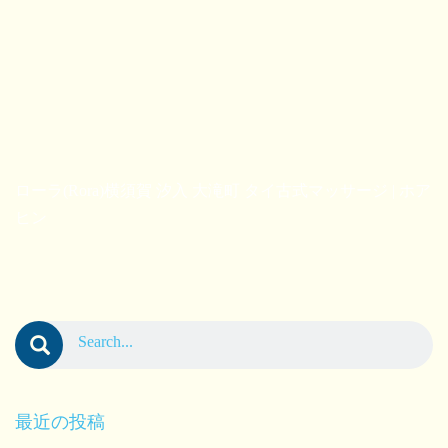
ローラ(Rora)横須賀 汐入 大滝町 タイ古式マッサージ | ホア
ヒン
最近の投稿