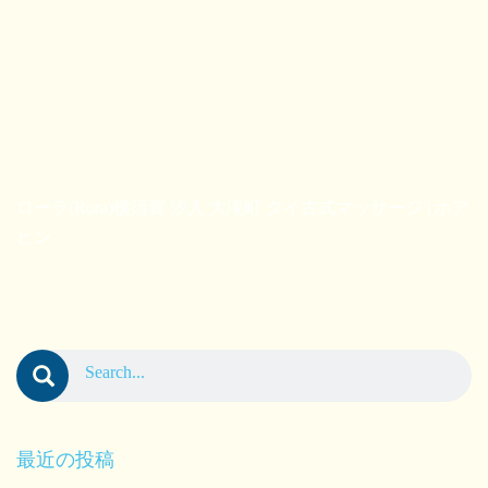
ローラ(Rora)横須賀 汐入 大滝町 タイ古式マッサージ | ホア
ヒン
最近の投稿